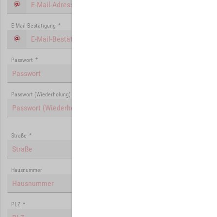
E-Mail-Bestätigung
*
Passwort
*
Passwort (Wiederholung)
*
Straße
*
Hausnummer
PLZ
*