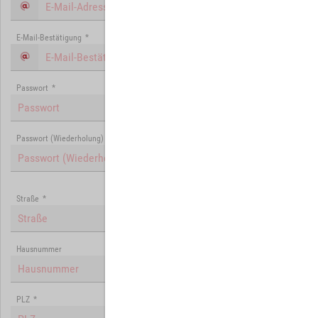
E-Mail-Bestätigung
*
Passwort
*
Passwort (Wiederholung)
*
Straße
*
Hausnummer
PLZ
*