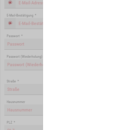
E-Mail-Bestätigung
*
Passwort
*
Passwort (Wiederholung)
*
Straße
*
Hausnummer
PLZ
*