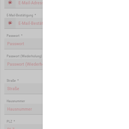
E-Mail-Bestätigung
*
Passwort
*
Passwort (Wiederholung)
*
Straße
*
Hausnummer
PLZ
*