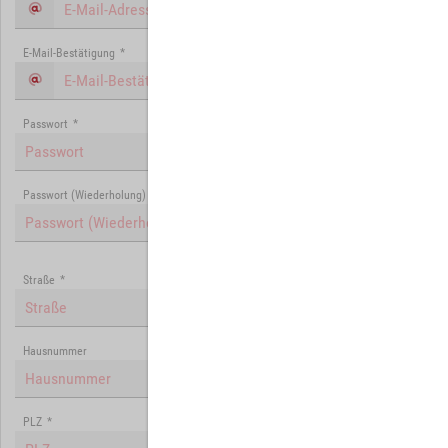
E-Mail-Bestätigung
*
Passwort
*
Passwort (Wiederholung)
*
Straße
*
Hausnummer
PLZ
*