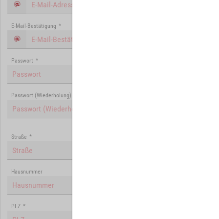
E-Mail-Bestätigung
*
Passwort
*
Passwort (Wiederholung)
*
Straße
*
Hausnummer
PLZ
*