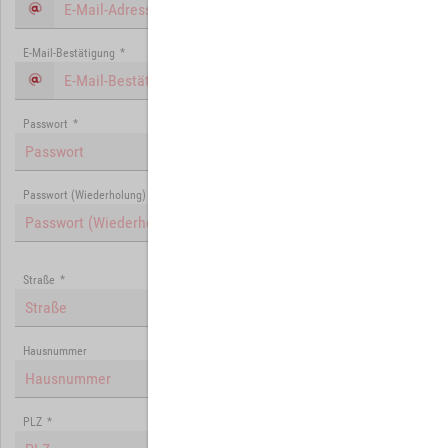
E-Mail-Bestätigung
*
Passwort
*
Passwort (Wiederholung)
*
Straße
*
Hausnummer
PLZ
*