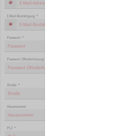
E-Mail-Bestätigung
*
Passwort
*
Passwort (Wiederholung)
*
Straße
*
Hausnummer
PLZ
*