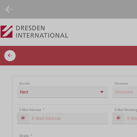
Anrede
Vorname
Herr
E-Mail-Adresse
*
E-Mail-Bestäti
Straße
*