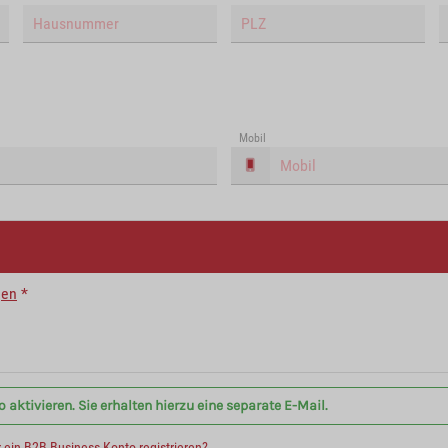
Mobil
gen
*
aktivieren. Sie erhalten hierzu eine separate E-Mail.
r ein B2B Business Konto registrieren?