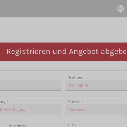
Registrieren und Angebot abgeb
Nachname
gung
*
Passwort
*
Hausnummer
PLZ
*