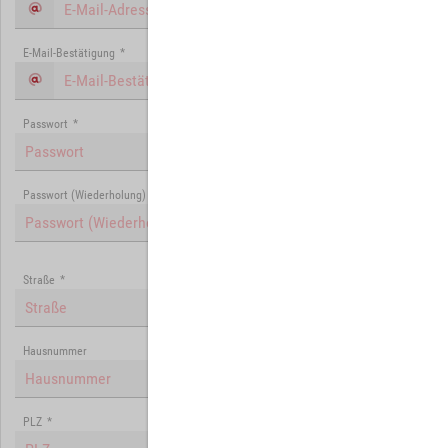
E-Mail-Bestätigung
*
Passwort
*
Passwort (Wiederholung)
*
Straße
*
Hausnummer
PLZ
*