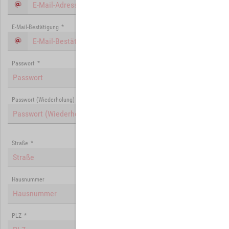
E-Mail-Bestätigung
*
Passwort
*
Passwort (Wiederholung)
*
Straße
*
Hausnummer
PLZ
*