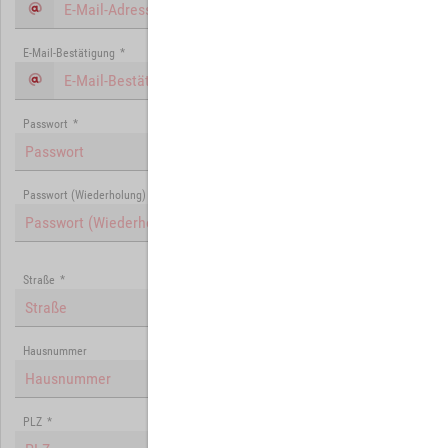
E-Mail-Bestätigung
*
Passwort
*
Passwort (Wiederholung)
*
Straße
*
Hausnummer
PLZ
*