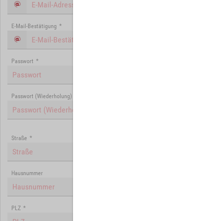
E-Mail-Bestätigung
*
Passwort
*
Passwort (Wiederholung)
*
Straße
*
Hausnummer
PLZ
*