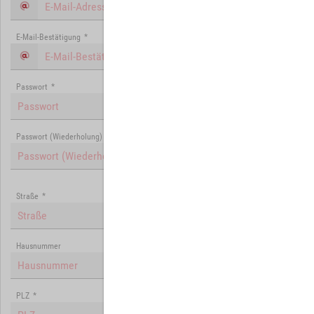
E-Mail-Bestätigung
*
Passwort
*
Passwort (Wiederholung)
*
Straße
*
Hausnummer
PLZ
*