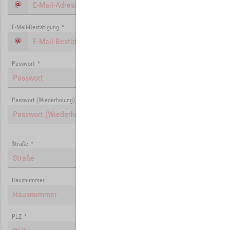
E-Mail-Bestätigung
*
Passwort
*
Passwort (Wiederholung)
*
Straße
*
Hausnummer
PLZ
*