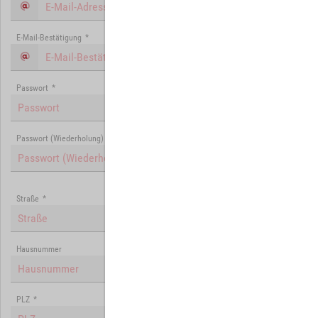
E-Mail-Bestätigung
*
Passwort
*
Passwort (Wiederholung)
*
Straße
*
Hausnummer
PLZ
*