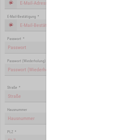
E-Mail-Bestätigung
*
Passwort
*
Passwort (Wiederholung)
*
Straße
*
Hausnummer
PLZ
*