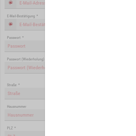
E-Mail-Bestätigung
*
Passwort
*
Passwort (Wiederholung)
*
Straße
*
Hausnummer
PLZ
*