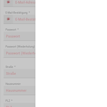
E-Mail-Bestätigung
*
Passwort
*
Passwort (Wiederholung)
*
Straße
*
Hausnummer
PLZ
*