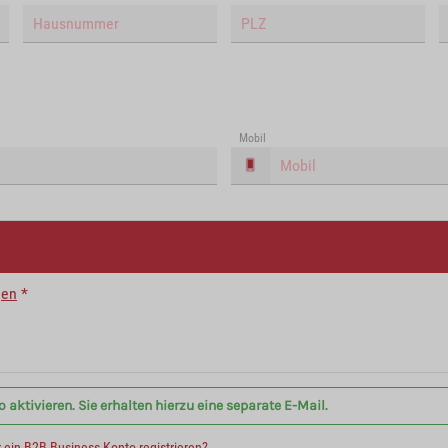
Mobil
gen
*
aktivieren. Sie erhalten hierzu eine separate E-Mail.
r ein B2B Business Konto registrieren?