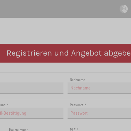
Registrieren und Angebot abgeb
Nachname
gung
*
Passwort
*
Hausnummer
PLZ
*