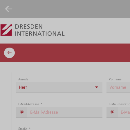
Anrede
Vorname
Herr
E-Mail-Adresse
*
E-Mail-Bestäti
Straße
*