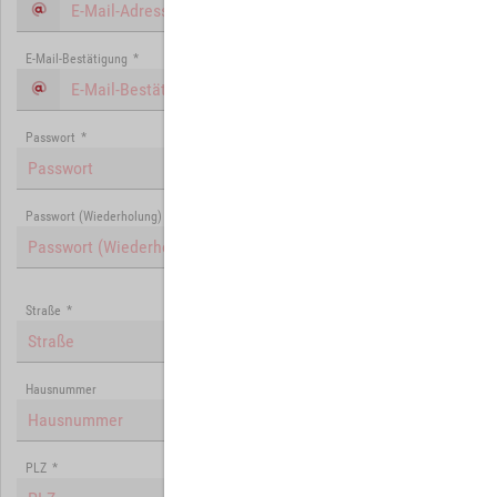
E-Mail-Bestätigung
*
Passwort
*
Passwort (Wiederholung)
*
Straße
*
Hausnummer
PLZ
*