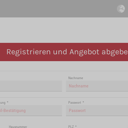
Registrieren und Angebot abgeb
Nachname
gung
*
Passwort
*
Hausnummer
PLZ
*