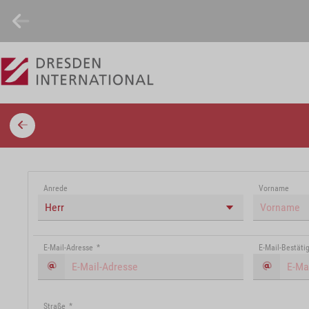
Anrede
Vorname
Herr
E-Mail-Adresse
*
E-Mail-Bestäti
Straße
*