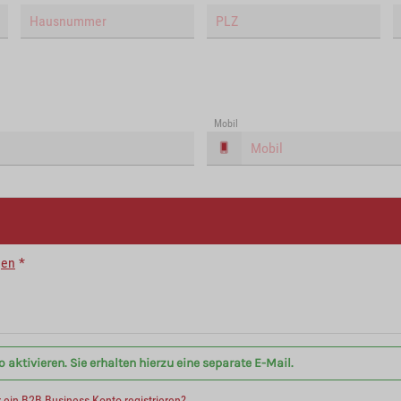
Mobil
gen
*
aktivieren. Sie erhalten hierzu eine separate E-Mail.
r ein B2B Business Konto registrieren?