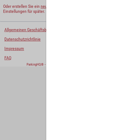
Oder erstellen Sie ein
neues Benutzerkonto
und behalten Sie Ihre
Einstellungen für später.
Allgemeinen Geschäftsbedingungen
Datenschutzrichtlinie
Impressum
FAQ
ParkingHQ® - eine Lösung von
Designa Digital Solutions GmbH