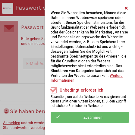
Passwort vergessen?
Wenn Sie Webseiten besuchen, können diese
Daten in Ihrem Webbrowser speichern oder
abrufen. Dieser Speicher ist meistens für die
Passwort vergessen?
Grundfunktionalität der Webseite erforderlich,
oder der Speicher kann für Marketing-, Analyse-
und Personalisierungszwecke der Webseite
Bitte geben Sie Ihre E-Mail-Adresse ein, um sich zu identifizieren
verwendet werden, z. B. zum Speichern Ihrer
und ein neues Passwort zu erhalten!
Einstellungen. Datenschutz ist uns wichtig -
deswegen haben Sie die Möglichkeit,
bestimmte Speichertypen zu deaktivieren, die
für die Grundfunktionen der Website
möglicherweise nicht erforderlich sind. Das
Blockieren von Kategorien kann sich auf das
Verhalten der Webseite auswirken.
Weitere
Hinweis: Mit (*) gekennzeichnete Felder sind Pflichtfelder.
Informationen
Unbedingt erforderlich
Neues Passwort anfordern
Essentiell, um auf der Webseite zu navigieren und
deren Funktionen nutzen können, z. B. den Zugriff
auf sichere Bereiche der Webseite.
Sie haben bereits ein Konto?
Zustimmen
Anmelden
und wir werden die notwendigen Informationen mit Ihren
Standardwerten vorbelegen.