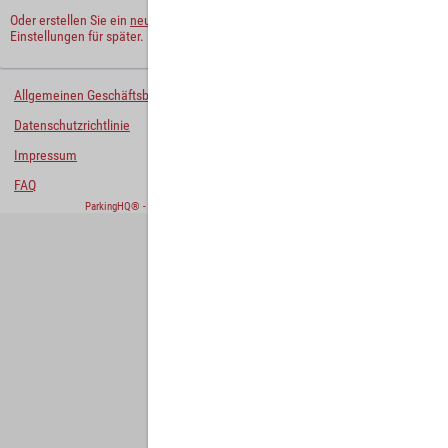
Oder erstellen Sie ein
neues Benutzerkonto
und behalten Sie Ihre
Einstellungen für später.
Allgemeinen Geschäftsbedingungen
Datenschutzrichtlinie
Impressum
FAQ
ParkingHQ® - eine Lösung von
Designa Digital Solutions GmbH