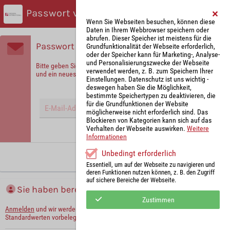
Passwort vergessen?
Wenn Sie Webseiten besuchen, können diese
Daten in Ihrem Webbrowser speichern oder
abrufen. Dieser Speicher ist meistens für die
Passwort vergessen?
Grundfunktionalität der Webseite erforderlich,
oder der Speicher kann für Marketing-, Analyse-
und Personalisierungszwecke der Webseite
Bitte geben Sie Ihre E-Mail-Adresse ein, um sich zu identifizieren
verwendet werden, z. B. zum Speichern Ihrer
und ein neues Passwort zu erhalten!
Einstellungen. Datenschutz ist uns wichtig -
deswegen haben Sie die Möglichkeit,
bestimmte Speichertypen zu deaktivieren, die
für die Grundfunktionen der Website
möglicherweise nicht erforderlich sind. Das
Blockieren von Kategorien kann sich auf das
Verhalten der Webseite auswirken.
Weitere
Hinweis: Mit (*) gekennzeichnete Felder sind Pflichtfelder.
Informationen
Unbedingt erforderlich
Neues Passwort anfordern
Essentiell, um auf der Webseite zu navigieren und
deren Funktionen nutzen können, z. B. den Zugriff
auf sichere Bereiche der Webseite.
Sie haben bereits ein Konto?
Zustimmen
Anmelden
und wir werden die notwendigen Informationen mit Ihren
Standardwerten vorbelegen.