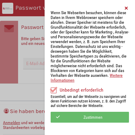
Passwort vergessen?
Wenn Sie Webseiten besuchen, können diese
Daten in Ihrem Webbrowser speichern oder
abrufen. Dieser Speicher ist meistens für die
Passwort vergessen?
Grundfunktionalität der Webseite erforderlich,
oder der Speicher kann für Marketing-, Analyse-
und Personalisierungszwecke der Webseite
Bitte geben Sie Ihre E-Mail-Adresse ein, um sich zu identifizieren
verwendet werden, z. B. zum Speichern Ihrer
und ein neues Passwort zu erhalten!
Einstellungen. Datenschutz ist uns wichtig -
deswegen haben Sie die Möglichkeit,
bestimmte Speichertypen zu deaktivieren, die
für die Grundfunktionen der Website
möglicherweise nicht erforderlich sind. Das
Blockieren von Kategorien kann sich auf das
Verhalten der Webseite auswirken.
Weitere
Hinweis: Mit (*) gekennzeichnete Felder sind Pflichtfelder.
Informationen
Unbedingt erforderlich
Neues Passwort anfordern
Essentiell, um auf der Webseite zu navigieren und
deren Funktionen nutzen können, z. B. den Zugriff
auf sichere Bereiche der Webseite.
Sie haben bereits ein Konto?
Zustimmen
Anmelden
und wir werden die notwendigen Informationen mit Ihren
Standardwerten vorbelegen.