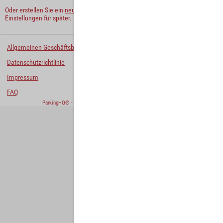
Oder erstellen Sie ein
neues Benutzerkonto
und behalten Sie Ihre
Einstellungen für später.
Allgemeinen Geschäftsbedingungen
Datenschutzrichtlinie
Impressum
FAQ
ParkingHQ® - eine Lösung von
Designa Digital Solutions GmbH