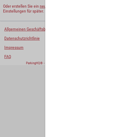
Oder erstellen Sie ein
neues Benutzerkonto
und behalten Sie Ihre
Einstellungen für später.
Allgemeinen Geschäftsbedingungen
Datenschutzrichtlinie
Impressum
FAQ
ParkingHQ® - eine Lösung von
Designa Digital Solutions GmbH