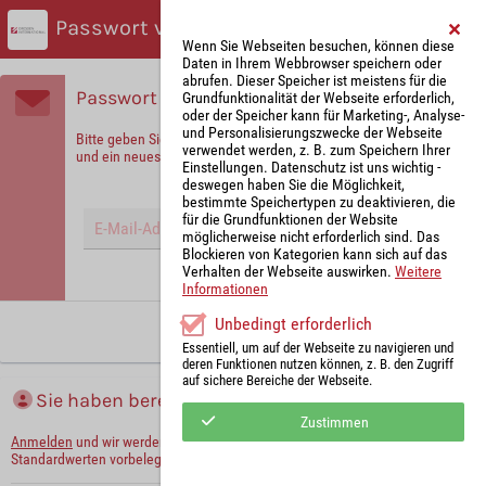
Passwort vergessen?
Wenn Sie Webseiten besuchen, können diese
Daten in Ihrem Webbrowser speichern oder
abrufen. Dieser Speicher ist meistens für die
Passwort vergessen?
Grundfunktionalität der Webseite erforderlich,
oder der Speicher kann für Marketing-, Analyse-
und Personalisierungszwecke der Webseite
Bitte geben Sie Ihre E-Mail-Adresse ein, um sich zu identifizieren
verwendet werden, z. B. zum Speichern Ihrer
und ein neues Passwort zu erhalten!
Einstellungen. Datenschutz ist uns wichtig -
deswegen haben Sie die Möglichkeit,
bestimmte Speichertypen zu deaktivieren, die
für die Grundfunktionen der Website
möglicherweise nicht erforderlich sind. Das
Blockieren von Kategorien kann sich auf das
Verhalten der Webseite auswirken.
Weitere
Hinweis: Mit (*) gekennzeichnete Felder sind Pflichtfelder.
Informationen
Unbedingt erforderlich
Neues Passwort anfordern
Essentiell, um auf der Webseite zu navigieren und
deren Funktionen nutzen können, z. B. den Zugriff
auf sichere Bereiche der Webseite.
Sie haben bereits ein Konto?
Zustimmen
Anmelden
und wir werden die notwendigen Informationen mit Ihren
Standardwerten vorbelegen.