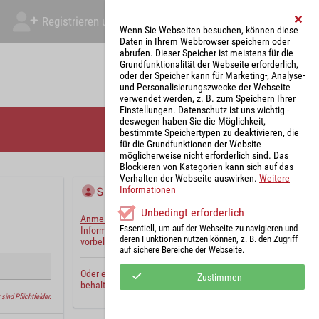
Registrieren und Angebot abgeben
Mein Account
Wenn Sie Webseiten besuchen, können diese
Daten in Ihrem Webbrowser speichern oder
abrufen. Dieser Speicher ist meistens für die
Grundfunktionalität der Webseite erforderlich,
oder der Speicher kann für Marketing-, Analyse-
und Personalisierungszwecke der Webseite
verwendet werden, z. B. zum Speichern Ihrer
Einstellungen. Datenschutz ist uns wichtig -
deswegen haben Sie die Möglichkeit,
bestimmte Speichertypen zu deaktivieren, die
für die Grundfunktionen der Website
möglicherweise nicht erforderlich sind. Das
Blockieren von Kategorien kann sich auf das
Verhalten der Webseite auswirken.
Weitere
Sie haben bereits ein Konto?
Informationen
Unbedingt erforderlich
Anmelden
und wir werden die notwendigen
Essentiell, um auf der Webseite zu navigieren und
Informationen mit Ihren Standardwerten
deren Funktionen nutzen können, z. B. den Zugriff
vorbelegen.
auf sichere Bereiche der Webseite.
Oder erstellen Sie ein
neues Benutzerkonto
und
Zustimmen
behalten Sie Ihre Einstellungen für später.
sind Pflichtfelder.