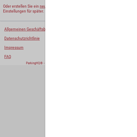
Oder erstellen Sie ein
neues Benutzerkonto
und behalten Sie Ihre
Einstellungen für später.
Allgemeinen Geschäftsbedingungen
Datenschutzrichtlinie
Impressum
FAQ
ParkingHQ® - eine Lösung von
Designa Digital Solutions GmbH