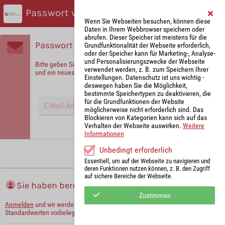
Passwort vergessen?
Wenn Sie Webseiten besuchen, können diese
Daten in Ihrem Webbrowser speichern oder
abrufen. Dieser Speicher ist meistens für die
Passwort vergessen?
Grundfunktionalität der Webseite erforderlich,
oder der Speicher kann für Marketing-, Analyse-
und Personalisierungszwecke der Webseite
Bitte geben Sie Ihre E-Mail-Adresse ein, um sich zu identifizieren
verwendet werden, z. B. zum Speichern Ihrer
und ein neues Passwort zu erhalten!
Einstellungen. Datenschutz ist uns wichtig -
deswegen haben Sie die Möglichkeit,
bestimmte Speichertypen zu deaktivieren, die
für die Grundfunktionen der Website
möglicherweise nicht erforderlich sind. Das
Blockieren von Kategorien kann sich auf das
Verhalten der Webseite auswirken.
Weitere
Hinweis: Mit (*) gekennzeichnete Felder sind Pflichtfelder.
Informationen
Unbedingt erforderlich
Neues Passwort anfordern
Essentiell, um auf der Webseite zu navigieren und
deren Funktionen nutzen können, z. B. den Zugriff
auf sichere Bereiche der Webseite.
Sie haben bereits ein Konto?
Zustimmen
Anmelden
und wir werden die notwendigen Informationen mit Ihren
Standardwerten vorbelegen.