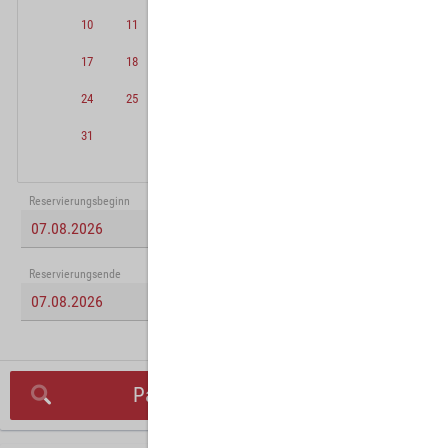
10
11
12
13
14
15
16
17
18
19
20
21
22
23
24
25
26
27
28
29
30
31
Reservierungsbeginn
Reservierungsende
Parkplatz suchen