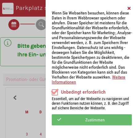
Parkplatz suchen
Wenn Sie Webseiten besuchen, können diese
Daten in Ihrem Webbrowser speichern oder
abrufen. Dieser Speicher ist meistens für die
Grundfunktionalität der Webseite erforderlich,
oder der Speicher kann für Marketing-, Analyse-
und Personalisierungszwecke der Webseite
verwendet werden, z. B. zum Speichern Ihrer
Bitte geben Sie die gewünschte Uhrzeit für
Einstellungen. Datenschutz ist uns wichtig -
deswegen haben Sie die Möglichkeit,
Ihre Ein- und Ausfahrt an.
bestimmte Speichertypen zu deaktivieren, die
für die Grundfunktionen der Website
möglicherweise nicht erforderlich sind. Das
Blockieren von Kategorien kann sich auf das
Verhalten der Webseite auswirken.
Weitere
Informationen
Unbedingt erforderlich
August
2026
Essentiell, um auf der Webseite zu navigieren und
deren Funktionen nutzen können, z. B. den Zugriff
auf sichere Bereiche der Webseite.
M
D
M
D
F
S
S
Zustimmen
1
2
3
4
5
6
7
8
9