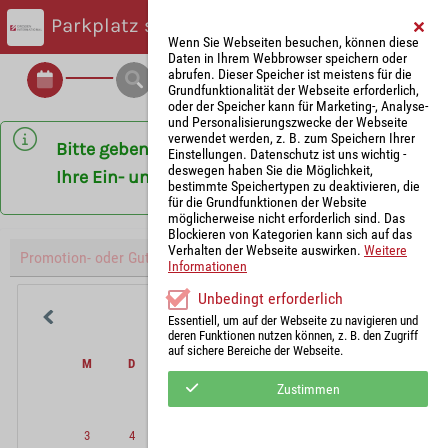
Parkplatz suchen
Wenn Sie Webseiten besuchen, können diese
Daten in Ihrem Webbrowser speichern oder
abrufen. Dieser Speicher ist meistens für die
Grundfunktionalität der Webseite erforderlich,
oder der Speicher kann für Marketing-, Analyse-
und Personalisierungszwecke der Webseite
verwendet werden, z. B. zum Speichern Ihrer
Bitte geben Sie die gewünschte Uhrzeit für
Einstellungen. Datenschutz ist uns wichtig -
deswegen haben Sie die Möglichkeit,
Ihre Ein- und Ausfahrt an.
bestimmte Speichertypen zu deaktivieren, die
für die Grundfunktionen der Website
möglicherweise nicht erforderlich sind. Das
Blockieren von Kategorien kann sich auf das
Verhalten der Webseite auswirken.
Weitere
Informationen
Unbedingt erforderlich
August
2026
Essentiell, um auf der Webseite zu navigieren und
deren Funktionen nutzen können, z. B. den Zugriff
auf sichere Bereiche der Webseite.
M
D
M
D
F
S
S
Zustimmen
1
2
3
4
5
6
7
8
9