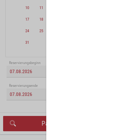
10
11
12
13
14
15
16
17
18
19
20
21
22
23
24
25
26
27
28
29
30
31
Reservierungsbeginn
Reservierungsende
Parkplatz suchen