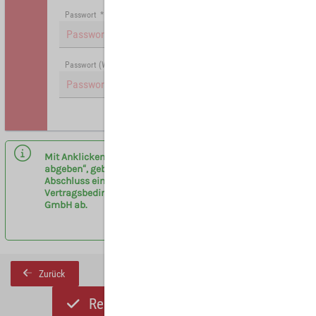
Passwort
*
Passwort (Wiederholung)
*
Hinweis: Mit (*) gekennzeichnete Felder sind Pflichtfelder.
Mit Anklicken des Buttons „Registrieren und Angebot
abgeben“, geben sie eine verbindliche Anfrage zum
Abschluss eines Vermittlervertrages entsprechend der
Vertragsbedingungen am Flughafen Leipzig/Halle
GmbH ab.
Zurück
Registrieren und Angebot abgeben