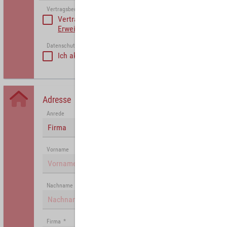
Vertragsbedinungen akzeptieren
*
Vertragsbedinungen akzeptieren
Erweiterte Vertragsbedingungen Partner
Datenschutzerklärung akzeptiert
*
Ich akzeptiere die
Datenschutzrichtlinie
.
Adresse
Anrede
Firma
Vorname
Nachname
Firma
*