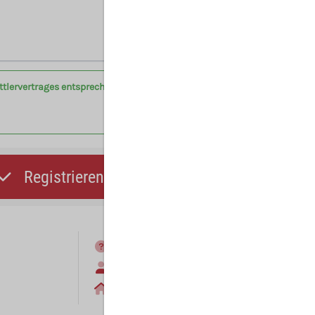
Hinweis: Mit (*) gekennzeichnete Felder sind Pflichtfelder.
ittlervertrages entsprechend der Vertragsbedingungen am
Registrieren und Angebot abgeben
FAQ
Anmelden
Home