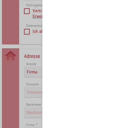
Vertragsbedinungen akzeptieren
*
Vertragsbedinungen akzeptieren
Erweiterte Vertragsbedingungen Partner
Datenschutzerklärung akzeptiert
*
Ich akzeptiere die
Datenschutzrichtlinie
.
Adresse
Anrede
Firma
Vorname
Nachname
Firma
*