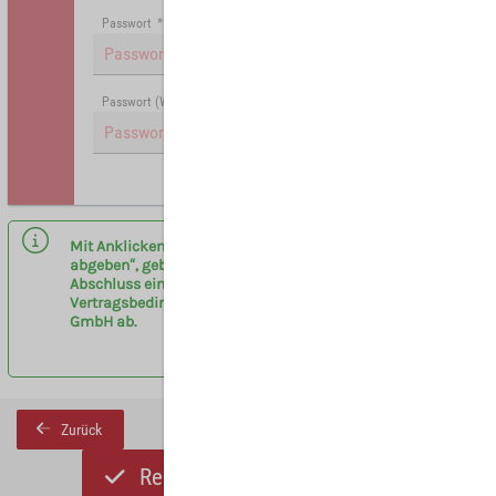
Passwort
*
Passwort (Wiederholung)
*
Hinweis: Mit (*) gekennzeichnete Felder sind Pflichtfelder.
Mit Anklicken des Buttons „Registrieren und Angebot
abgeben“, geben sie eine verbindliche Anfrage zum
Abschluss eines Vermittlervertrages entsprechend der
Vertragsbedingungen am Flughafen Leipzig/Halle
GmbH ab.
Zurück
Registrieren und Angebot abgeben