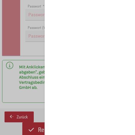
Passwort
*
Passwort (Wiederholung)
*
Hinweis: Mit (*) gekennzeichnete Felder sind Pflichtfelder.
Mit Anklicken des Buttons „Registrieren und Angebot
abgeben“, geben sie eine verbindliche Anfrage zum
Abschluss eines Vermittlervertrages entsprechend der
Vertragsbedingungen am Flughafen Leipzig/Halle
GmbH ab.
Zurück
Registrieren und Angebot abgeben