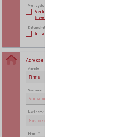
Vertragsbedinungen akzeptieren
*
Vertragsbedinungen akzeptieren
Erweiterte Vertragsbedingungen Partner
Datenschutzerklärung akzeptiert
*
Ich akzeptiere die
Datenschutzrichtlinie
.
Adresse
Anrede
Firma
Vorname
Nachname
Firma
*