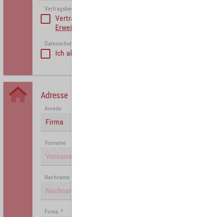
Vertragsbedinungen akzeptieren
*
Vertragsbedinungen akzeptieren
Erweiterte Vertragsbedingungen Partner
Datenschutzerklärung akzeptiert
*
Ich akzeptiere die
Datenschutzrichtlinie
.
Adresse
Anrede
Firma
Vorname
Nachname
Firma
*