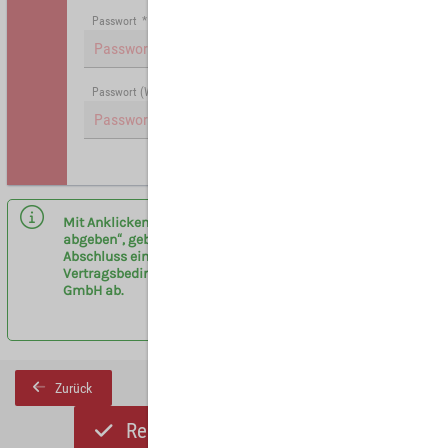
Passwort
*
Passwort (Wiederholung)
*
Hinweis: Mit (*) gekennzeichnete Felder sind Pflichtfelder.
Mit Anklicken des Buttons „Registrieren und Angebot
abgeben“, geben sie eine verbindliche Anfrage zum
Abschluss eines Vermittlervertrages entsprechend der
Vertragsbedingungen am Flughafen Leipzig/Halle
GmbH ab.
Zurück
Registrieren und Angebot abgeben