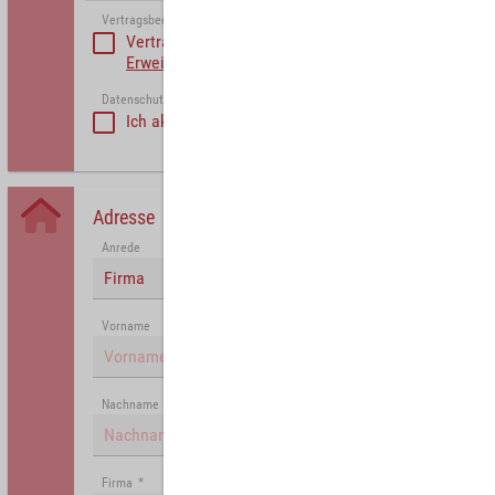
Vertragsbedinungen akzeptieren
*
Vertragsbedinungen akzeptieren
Erweiterte Vertragsbedingungen Partner
Datenschutzerklärung akzeptiert
*
Ich akzeptiere die
Datenschutzrichtlinie
.
Adresse
Anrede
Firma
Vorname
Nachname
Firma
*