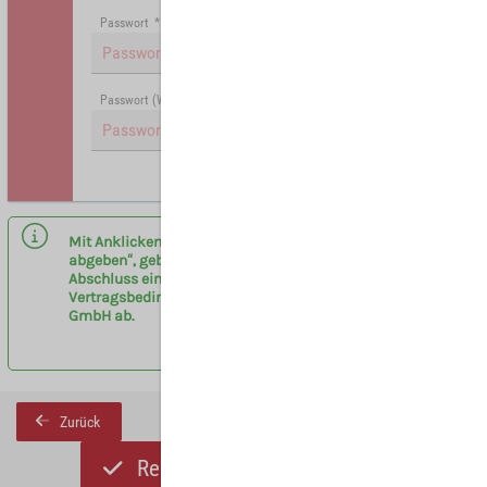
Passwort
*
Passwort (Wiederholung)
*
Hinweis: Mit (*) gekennzeichnete Felder sind Pflichtfelder.
Mit Anklicken des Buttons „Registrieren und Angebot
abgeben“, geben sie eine verbindliche Anfrage zum
Abschluss eines Vermittlervertrages entsprechend der
Vertragsbedingungen am Flughafen Leipzig/Halle
GmbH ab.
Zurück
Registrieren und Angebot abgeben