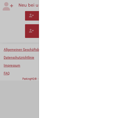
Neu bei uns?
Neues Konto erstellen
Mit der Buchung ohne Registrierung
fortfahren.
Allgemeinen Geschäftsbedingungen
Datenschutzrichtlinie
Impressum
FAQ
ParkingHQ® - eine Lösung von
Designa Digital Solutions GmbH