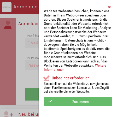
Anmelden
Wenn Sie Webseiten besuchen, können diese
Daten in Ihrem Webbrowser speichern oder
abrufen. Dieser Speicher ist meistens für die
Anmelden
Grundfunktionalität der Webseite erforderlich,
oder der Speicher kann für Marketing-, Analyse-
und Personalisierungszwecke der Webseite
verwendet werden, z. B. zum Speichern Ihrer
Ihre E-Mail-Adresse
*
Einstellungen. Datenschutz ist uns wichtig -
deswegen haben Sie die Möglichkeit,
bestimmte Speichertypen zu deaktivieren, die
für die Grundfunktionen der Website
möglicherweise nicht erforderlich sind. Das
Passwort vergessen?
Ihr Passwort
*
Blockieren von Kategorien kann sich auf das
Verhalten der Webseite auswirken.
Weitere
Informationen
Unbedingt erforderlich
Angemeldet bleiben
Essentiell, um auf der Webseite zu navigieren und
deren Funktionen nutzen können, z. B. den Zugriff
auf sichere Bereiche der Webseite.
Anmelden
Zustimmen
Neu bei uns?