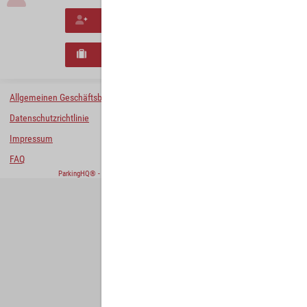
Neues Konto erstellen
Neues B2B-Geschäftskonto registrieren
Allgemeinen Geschäftsbedingungen
Datenschutzrichtlinie
Impressum
FAQ
ParkingHQ® - eine Lösung von
Designa Digital Solutions GmbH