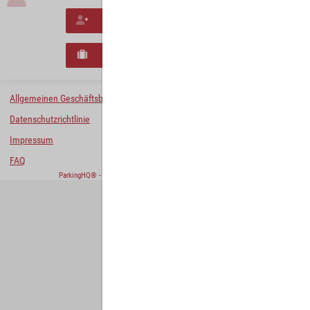
Neues Konto erstellen
Neues B2B-Geschäftskonto registrieren
Allgemeinen Geschäftsbedingungen
Datenschutzrichtlinie
Impressum
FAQ
ParkingHQ® - eine Lösung von
Designa Digital Solutions GmbH