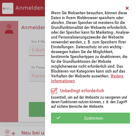
Anmelden
Wenn Sie Webseiten besuchen, können diese
Daten in Ihrem Webbrowser speichern oder
abrufen. Dieser Speicher ist meistens für die
Anmelden
Grundfunktionalität der Webseite erforderlich,
oder der Speicher kann für Marketing-, Analyse-
und Personalisierungszwecke der Webseite
verwendet werden, z. B. zum Speichern Ihrer
Ihre E-Mail-Adresse
*
Einstellungen. Datenschutz ist uns wichtig -
deswegen haben Sie die Möglichkeit,
bestimmte Speichertypen zu deaktivieren, die
für die Grundfunktionen der Website
möglicherweise nicht erforderlich sind. Das
Passwort vergessen?
Ihr Passwort
*
Blockieren von Kategorien kann sich auf das
Verhalten der Webseite auswirken.
Weitere
Informationen
Unbedingt erforderlich
Angemeldet bleiben
Essentiell, um auf der Webseite zu navigieren und
deren Funktionen nutzen können, z. B. den Zugriff
auf sichere Bereiche der Webseite.
Anmelden
Zustimmen
Neu bei uns?