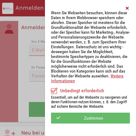
Anmelden
Wenn Sie Webseiten besuchen, können diese
Daten in Ihrem Webbrowser speichern oder
abrufen. Dieser Speicher ist meistens für die
Anmelden
Grundfunktionalität der Webseite erforderlich,
oder der Speicher kann für Marketing-, Analyse-
und Personalisierungszwecke der Webseite
verwendet werden, z. B. zum Speichern Ihrer
Ihre E-Mail-Adresse
*
Einstellungen. Datenschutz ist uns wichtig -
deswegen haben Sie die Möglichkeit,
bestimmte Speichertypen zu deaktivieren, die
für die Grundfunktionen der Website
möglicherweise nicht erforderlich sind. Das
Passwort vergessen?
Ihr Passwort
*
Blockieren von Kategorien kann sich auf das
Verhalten der Webseite auswirken.
Weitere
Informationen
Unbedingt erforderlich
Angemeldet bleiben
Essentiell, um auf der Webseite zu navigieren und
deren Funktionen nutzen können, z. B. den Zugriff
auf sichere Bereiche der Webseite.
Anmelden
Zustimmen
Neu bei uns?