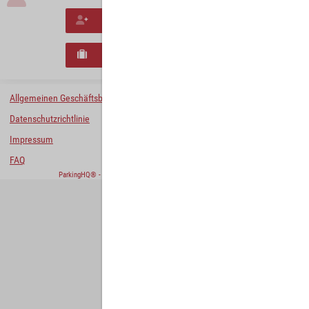
Neues Konto erstellen
Neues B2B-Geschäftskonto registrieren
Allgemeinen Geschäftsbedingungen
Datenschutzrichtlinie
Impressum
FAQ
ParkingHQ® - eine Lösung von
Designa Digital Solutions GmbH