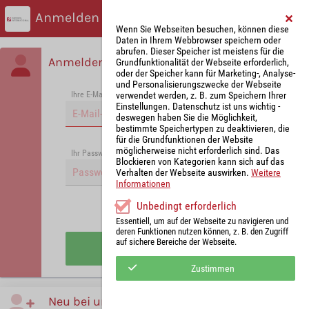
Anmelden
Wenn Sie Webseiten besuchen, können diese
Daten in Ihrem Webbrowser speichern oder
abrufen. Dieser Speicher ist meistens für die
Anmelden
Grundfunktionalität der Webseite erforderlich,
oder der Speicher kann für Marketing-, Analyse-
und Personalisierungszwecke der Webseite
verwendet werden, z. B. zum Speichern Ihrer
Ihre E-Mail-Adresse
*
Einstellungen. Datenschutz ist uns wichtig -
deswegen haben Sie die Möglichkeit,
bestimmte Speichertypen zu deaktivieren, die
für die Grundfunktionen der Website
möglicherweise nicht erforderlich sind. Das
Passwort vergessen?
Ihr Passwort
*
Blockieren von Kategorien kann sich auf das
Verhalten der Webseite auswirken.
Weitere
Informationen
Unbedingt erforderlich
Angemeldet bleiben
Essentiell, um auf der Webseite zu navigieren und
deren Funktionen nutzen können, z. B. den Zugriff
auf sichere Bereiche der Webseite.
Anmelden
Zustimmen
Neu bei uns?