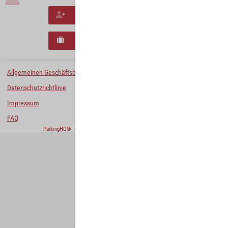
Neues Konto erstellen
Neues B2B-Geschäftskonto registrieren
Allgemeinen Geschäftsbedingungen
Datenschutzrichtlinie
Impressum
FAQ
ParkingHQ® - eine Lösung von
Designa Digital Solutions GmbH