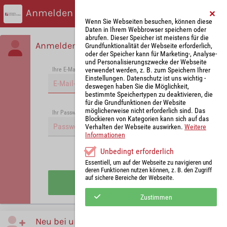
Anmelden
Wenn Sie Webseiten besuchen, können diese
Daten in Ihrem Webbrowser speichern oder
abrufen. Dieser Speicher ist meistens für die
Anmelden
Grundfunktionalität der Webseite erforderlich,
oder der Speicher kann für Marketing-, Analyse-
und Personalisierungszwecke der Webseite
verwendet werden, z. B. zum Speichern Ihrer
Ihre E-Mail-Adresse
*
Einstellungen. Datenschutz ist uns wichtig -
deswegen haben Sie die Möglichkeit,
bestimmte Speichertypen zu deaktivieren, die
für die Grundfunktionen der Website
möglicherweise nicht erforderlich sind. Das
Passwort vergessen?
Ihr Passwort
*
Blockieren von Kategorien kann sich auf das
Verhalten der Webseite auswirken.
Weitere
Informationen
Unbedingt erforderlich
Angemeldet bleiben
Essentiell, um auf der Webseite zu navigieren und
deren Funktionen nutzen können, z. B. den Zugriff
auf sichere Bereiche der Webseite.
Anmelden
Zustimmen
Neu bei uns?