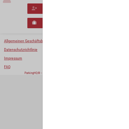
Neues Konto erstellen
Neues B2B-Geschäftskonto registrieren
Allgemeinen Geschäftsbedingungen
Datenschutzrichtlinie
Impressum
FAQ
ParkingHQ® - eine Lösung von
Designa Digital Solutions GmbH