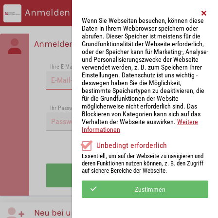
Anmelden
Wenn Sie Webseiten besuchen, können diese
Daten in Ihrem Webbrowser speichern oder
abrufen. Dieser Speicher ist meistens für die
Anmelden
Grundfunktionalität der Webseite erforderlich,
oder der Speicher kann für Marketing-, Analyse-
und Personalisierungszwecke der Webseite
verwendet werden, z. B. zum Speichern Ihrer
Ihre E-Mail-Adresse
*
Einstellungen. Datenschutz ist uns wichtig -
deswegen haben Sie die Möglichkeit,
bestimmte Speichertypen zu deaktivieren, die
für die Grundfunktionen der Website
möglicherweise nicht erforderlich sind. Das
Passwort vergessen?
Ihr Passwort
*
Blockieren von Kategorien kann sich auf das
Verhalten der Webseite auswirken.
Weitere
Informationen
Unbedingt erforderlich
Angemeldet bleiben
Essentiell, um auf der Webseite zu navigieren und
deren Funktionen nutzen können, z. B. den Zugriff
auf sichere Bereiche der Webseite.
Anmelden
Zustimmen
Neu bei uns?