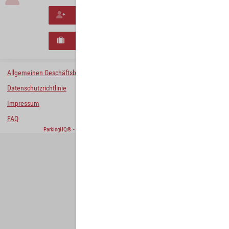
Neues Konto erstellen
Neues B2B-Geschäftskonto registrieren
Allgemeinen Geschäftsbedingungen
Datenschutzrichtlinie
Impressum
FAQ
ParkingHQ® - eine Lösung von
Designa Digital Solutions GmbH