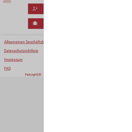
Neues Konto erstellen
Neues B2B-Geschäftskonto registrieren
Allgemeinen Geschäftsbedingungen
Datenschutzrichtlinie
Impressum
FAQ
ParkingHQ® - eine Lösung von
Designa Digital Solutions GmbH