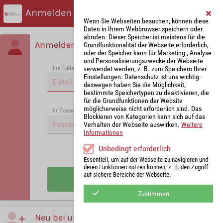
Anmelden
Wenn Sie Webseiten besuchen, können diese
Daten in Ihrem Webbrowser speichern oder
abrufen. Dieser Speicher ist meistens für die
Anmelden
Grundfunktionalität der Webseite erforderlich,
oder der Speicher kann für Marketing-, Analyse-
und Personalisierungszwecke der Webseite
verwendet werden, z. B. zum Speichern Ihrer
Ihre E-Mail-Adresse
*
Einstellungen. Datenschutz ist uns wichtig -
deswegen haben Sie die Möglichkeit,
bestimmte Speichertypen zu deaktivieren, die
für die Grundfunktionen der Website
möglicherweise nicht erforderlich sind. Das
Passwort vergessen?
Ihr Passwort
*
Blockieren von Kategorien kann sich auf das
Verhalten der Webseite auswirken.
Weitere
Informationen
Unbedingt erforderlich
Angemeldet bleiben
Essentiell, um auf der Webseite zu navigieren und
deren Funktionen nutzen können, z. B. den Zugriff
auf sichere Bereiche der Webseite.
Anmelden
Zustimmen
Neu bei uns?