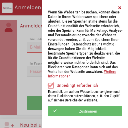
Anmelden
Wenn Sie Webseiten besuchen, können diese
Daten in Ihrem Webbrowser speichern oder
abrufen. Dieser Speicher ist meistens für die
Anmelden
Grundfunktionalität der Webseite erforderlich,
oder der Speicher kann für Marketing-, Analyse-
und Personalisierungszwecke der Webseite
verwendet werden, z. B. zum Speichern Ihrer
Ihre E-Mail-Adresse
*
Einstellungen. Datenschutz ist uns wichtig -
deswegen haben Sie die Möglichkeit,
bestimmte Speichertypen zu deaktivieren, die
für die Grundfunktionen der Website
möglicherweise nicht erforderlich sind. Das
Passwort vergessen?
Ihr Passwort
*
Blockieren von Kategorien kann sich auf das
Verhalten der Webseite auswirken.
Weitere
Informationen
Unbedingt erforderlich
Angemeldet bleiben
Essentiell, um auf der Webseite zu navigieren und
deren Funktionen nutzen können, z. B. den Zugriff
auf sichere Bereiche der Webseite.
Anmelden
Zustimmen
Neu bei uns?