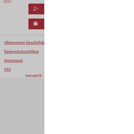
Neues Konto erstellen
Neues B2B-Geschäftskonto registrieren
Allgemeinen Geschäftsbedingungen
Datenschutzrichtlinie
Impressum
FAQ
ParkingHQ® - eine Lösung von
Designa Digital Solutions GmbH