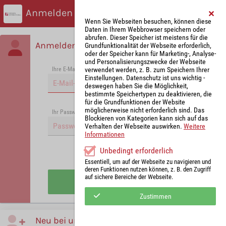
Anmelden
Wenn Sie Webseiten besuchen, können diese
Daten in Ihrem Webbrowser speichern oder
abrufen. Dieser Speicher ist meistens für die
Anmelden
Grundfunktionalität der Webseite erforderlich,
oder der Speicher kann für Marketing-, Analyse-
und Personalisierungszwecke der Webseite
verwendet werden, z. B. zum Speichern Ihrer
Ihre E-Mail-Adresse
*
Einstellungen. Datenschutz ist uns wichtig -
deswegen haben Sie die Möglichkeit,
bestimmte Speichertypen zu deaktivieren, die
für die Grundfunktionen der Website
möglicherweise nicht erforderlich sind. Das
Passwort vergessen?
Ihr Passwort
*
Blockieren von Kategorien kann sich auf das
Verhalten der Webseite auswirken.
Weitere
Informationen
Unbedingt erforderlich
Angemeldet bleiben
Essentiell, um auf der Webseite zu navigieren und
deren Funktionen nutzen können, z. B. den Zugriff
auf sichere Bereiche der Webseite.
Anmelden
Zustimmen
Neu bei uns?