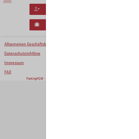
Neues Konto erstellen
Neues B2B-Geschäftskonto registrieren
Allgemeinen Geschäftsbedingungen
Datenschutzrichtlinie
Impressum
FAQ
ParkingHQ® - eine Lösung von
Designa Digital Solutions GmbH