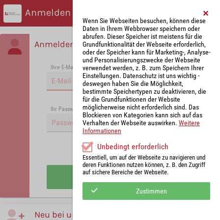
Anmelden
Wenn Sie Webseiten besuchen, können diese
Daten in Ihrem Webbrowser speichern oder
abrufen. Dieser Speicher ist meistens für die
Anmelden
Grundfunktionalität der Webseite erforderlich,
oder der Speicher kann für Marketing-, Analyse-
und Personalisierungszwecke der Webseite
verwendet werden, z. B. zum Speichern Ihrer
Ihre E-Mail-Adresse
*
Einstellungen. Datenschutz ist uns wichtig -
deswegen haben Sie die Möglichkeit,
bestimmte Speichertypen zu deaktivieren, die
für die Grundfunktionen der Website
möglicherweise nicht erforderlich sind. Das
Passwort vergessen?
Ihr Passwort
*
Blockieren von Kategorien kann sich auf das
Verhalten der Webseite auswirken.
Weitere
Informationen
Unbedingt erforderlich
Angemeldet bleiben
Essentiell, um auf der Webseite zu navigieren und
deren Funktionen nutzen können, z. B. den Zugriff
auf sichere Bereiche der Webseite.
Anmelden
Zustimmen
Neu bei uns?