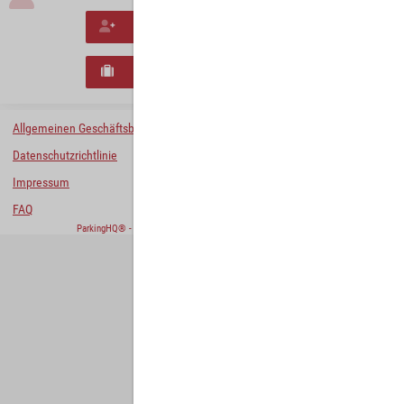
Neues Konto erstellen
Neues B2B-Geschäftskonto registrieren
Allgemeinen Geschäftsbedingungen
Datenschutzrichtlinie
Impressum
FAQ
ParkingHQ® - eine Lösung von
Designa Digital Solutions GmbH