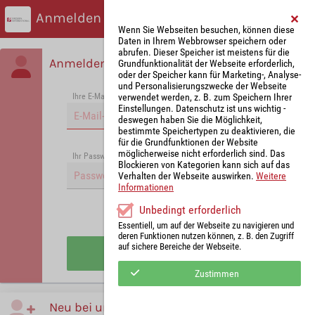
Anmelden
Wenn Sie Webseiten besuchen, können diese
Daten in Ihrem Webbrowser speichern oder
abrufen. Dieser Speicher ist meistens für die
Anmelden
Grundfunktionalität der Webseite erforderlich,
oder der Speicher kann für Marketing-, Analyse-
und Personalisierungszwecke der Webseite
verwendet werden, z. B. zum Speichern Ihrer
Ihre E-Mail-Adresse
*
Einstellungen. Datenschutz ist uns wichtig -
deswegen haben Sie die Möglichkeit,
bestimmte Speichertypen zu deaktivieren, die
für die Grundfunktionen der Website
möglicherweise nicht erforderlich sind. Das
Passwort vergessen?
Ihr Passwort
*
Blockieren von Kategorien kann sich auf das
Verhalten der Webseite auswirken.
Weitere
Informationen
Unbedingt erforderlich
Angemeldet bleiben
Essentiell, um auf der Webseite zu navigieren und
deren Funktionen nutzen können, z. B. den Zugriff
auf sichere Bereiche der Webseite.
Anmelden
Zustimmen
Neu bei uns?