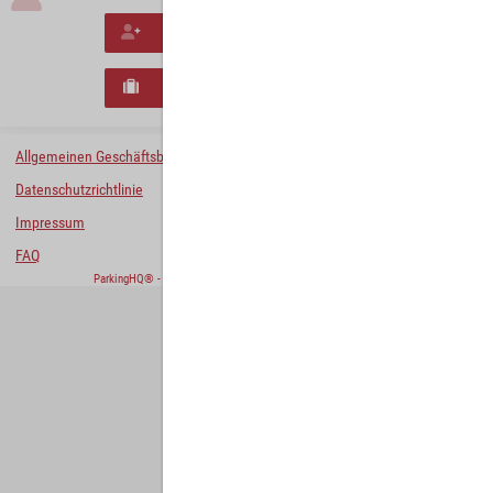
Neues Konto erstellen
Neues B2B-Geschäftskonto registrieren
Allgemeinen Geschäftsbedingungen
Datenschutzrichtlinie
Impressum
FAQ
ParkingHQ® - eine Lösung von
Designa Digital Solutions GmbH