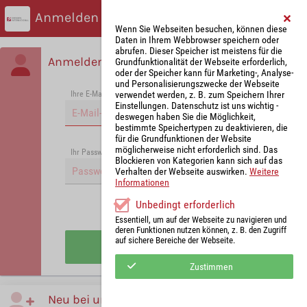
Anmelden
Wenn Sie Webseiten besuchen, können diese
Daten in Ihrem Webbrowser speichern oder
abrufen. Dieser Speicher ist meistens für die
Anmelden
Grundfunktionalität der Webseite erforderlich,
oder der Speicher kann für Marketing-, Analyse-
und Personalisierungszwecke der Webseite
verwendet werden, z. B. zum Speichern Ihrer
Ihre E-Mail-Adresse
*
Einstellungen. Datenschutz ist uns wichtig -
deswegen haben Sie die Möglichkeit,
bestimmte Speichertypen zu deaktivieren, die
für die Grundfunktionen der Website
möglicherweise nicht erforderlich sind. Das
Passwort vergessen?
Ihr Passwort
*
Blockieren von Kategorien kann sich auf das
Verhalten der Webseite auswirken.
Weitere
Informationen
Unbedingt erforderlich
Angemeldet bleiben
Essentiell, um auf der Webseite zu navigieren und
deren Funktionen nutzen können, z. B. den Zugriff
auf sichere Bereiche der Webseite.
Anmelden
Zustimmen
Neu bei uns?