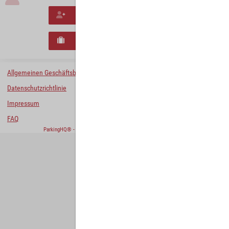
Neues Konto erstellen
Neues B2B-Geschäftskonto registrieren
Allgemeinen Geschäftsbedingungen
Datenschutzrichtlinie
Impressum
FAQ
ParkingHQ® - eine Lösung von
Designa Digital Solutions GmbH