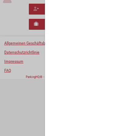
Neues Konto erstellen
Neues B2B-Geschäftskonto registrieren
Allgemeinen Geschäftsbedingungen
Datenschutzrichtlinie
Impressum
FAQ
ParkingHQ® - eine Lösung von
Designa Digital Solutions GmbH