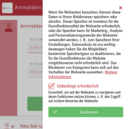
Anmelden
Wenn Sie Webseiten besuchen, können diese
Daten in Ihrem Webbrowser speichern oder
abrufen. Dieser Speicher ist meistens für die
Anmelden
Grundfunktionalität der Webseite erforderlich,
oder der Speicher kann für Marketing-, Analyse-
und Personalisierungszwecke der Webseite
verwendet werden, z. B. zum Speichern Ihrer
Ihre E-Mail-Adresse
*
Einstellungen. Datenschutz ist uns wichtig -
deswegen haben Sie die Möglichkeit,
bestimmte Speichertypen zu deaktivieren, die
für die Grundfunktionen der Website
möglicherweise nicht erforderlich sind. Das
Passwort vergessen?
Ihr Passwort
*
Blockieren von Kategorien kann sich auf das
Verhalten der Webseite auswirken.
Weitere
Informationen
Unbedingt erforderlich
Angemeldet bleiben
Essentiell, um auf der Webseite zu navigieren und
deren Funktionen nutzen können, z. B. den Zugriff
auf sichere Bereiche der Webseite.
Anmelden
Zustimmen
Neu bei uns?